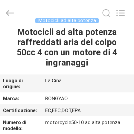
2026
Shanghai
Rongyao
Vehicle
Co.,Ltd.
Motocicli ad alta potenza
All
Rights
Motocicli ad alta potenza
CASA
Reserved.
raffreddati aria del colpo
PRODOTTI
50cc 4 con un motore di 4
ingranaggi
CIRCA
NOI
Luogo di
La Cina
origine:
GIRO
Marca:
RONGYAO
DELLA
Certificazione:
EC,EEC,DOT,EPA
FABBRICA
Numero di
motorcycle50-10 ad alta potenza
modello: