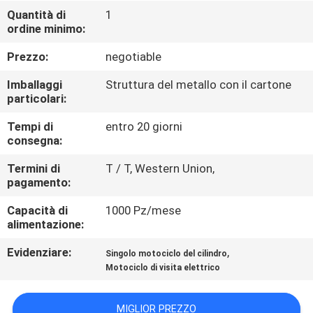
CONTROLLO
Quantità di
1
ordine minimo:
DI
QUALITÀ
Prezzo:
negotiable
Imballaggi
Struttura del metallo con il cartone
CONTATTICI
particolari:
Tempi di
entro 20 giorni
consegna:
RICHIEDA
UNA
Termini di
T / T, Western Union,
pagamento:
CITAZIONE
Capacità di
1000 Pz/mese
alimentazione:
MAPPA
Evidenziare:
,
Singolo motociclo del cilindro
DEL
Motociclo di visita elettrico
SITO
MIGLIOR PREZZO