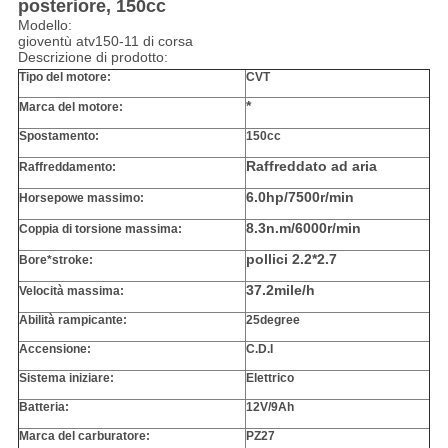
posteriore, 150cc
Modello:
gioventù atv150-11 di corsa
Descrizione di prodotto:
Tipo del motore:
CVT
*
Marca del motore:
Spostamento:
150cc
Raffreddato ad aria
Raffreddamento:
6.0hp/7500r/min
Horsepowe massimo:
8.3n.m/6000r/min
Coppia di torsione massima:
pollici 2.2*2.7
Bore*stroke:
37.2mile/h
Velocità massima:
Abilità rampicante:
25degree
Accensione:
C.D.I
Sistema iniziare:
Elettrico
Batteria:
12V/9Ah
Marca del carburatore:
PZ27