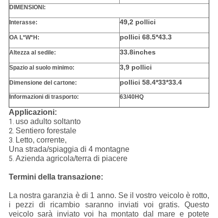
DIMENSIONI:
49,2 pollici
Interasse:
pollici 68.5*43.3
OA L*W*H:
33.8inches
Altezza al sedile:
3,9 pollici
Spazio al suolo minimo:
pollici 58.4*33*33.4
Dimensione del cartone:
Informazioni di trasporto:
63/40HQ
Applicazioni:
uso adulto soltanto
1.
Sentiero forestale
2.
Letto, corrente,
3.
Una strada/spiaggia di 4 montagne
Azienda agricola/terra di piacere
5.
Termini della transazione:
La nostra garanzia è di 1 anno. Se il vostro veicolo è rotto,
i pezzi di ricambio saranno inviati voi gratis. Questo
veicolo sarà inviato voi ha montato dal mare e potete