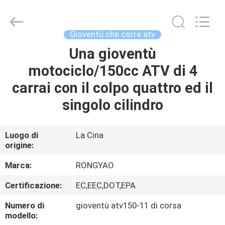
2026
Shanghai
Rongyao
Vehicle
Co.,Ltd.
Gioventù che corre atv
All
Rights
Una gioventù
CASA
Reserved.
motociclo/150cc ATV di 4
PRODOTTI
carrai con il colpo quattro ed il
singolo cilindro
CIRCA
NOI
Luogo di
La Cina
origine:
GIRO
Marca:
RONGYAO
DELLA
Certificazione:
EC,EEC,DOT,EPA
FABBRICA
Numero di
gioventù atv150-11 di corsa
modello: