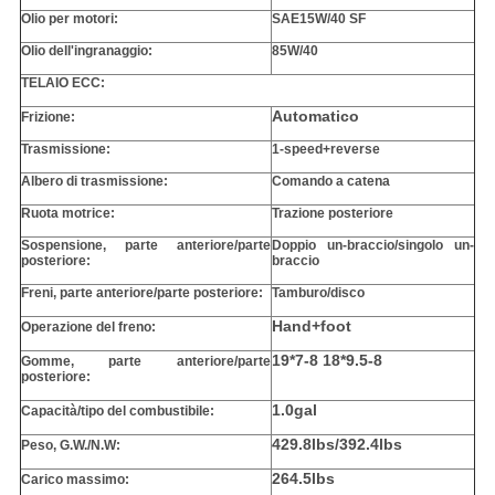
Olio per motori:
SAE15W/40 SF
Olio dell'ingranaggio:
85W/40
TELAIO ECC:
Automatico
Frizione:
Trasmissione:
1-speed+reverse
Albero di trasmissione:
Comando a catena
Ruota motrice:
Trazione posteriore
Sospensione, parte anteriore/parte
Doppio un-braccio/singolo un-
posteriore:
braccio
Freni, parte anteriore/parte posteriore:
Tamburo/disco
Hand+foot
Operazione del freno:
19*7-8 18*9.5-8
Gomme, parte anteriore/parte
posteriore:
1.0gal
Capacità/tipo del combustibile:
429.8lbs/392.4lbs
Peso, G.W./N.W:
264.5lbs
Carico massimo: