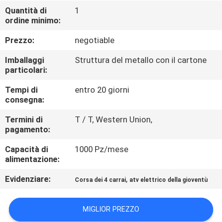
CONTROLLO
Quantità di
1
ordine minimo:
DI
QUALITÀ
Prezzo:
negotiable
Imballaggi
Struttura del metallo con il cartone
CONTATTICI
particolari:
Tempi di
entro 20 giorni
consegna:
RICHIEDA
UNA
Termini di
T / T, Western Union,
pagamento:
CITAZIONE
Capacità di
1000 Pz/mese
alimentazione:
MAPPA
Evidenziare:
,
Corsa dei 4 carrai
atv elettrico della gioventù
DEL
SITO
MIGLIOR PREZZO