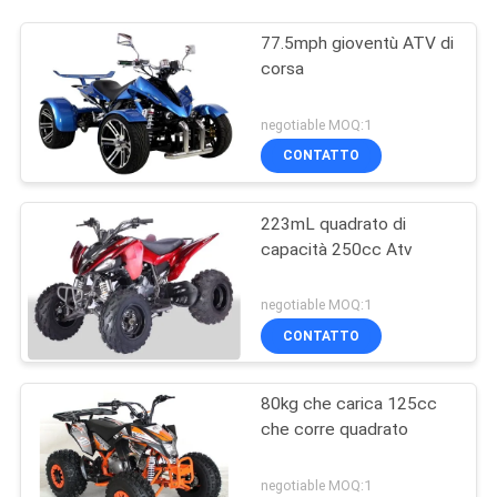
77.5mph gioventù ATV di
corsa
negotiable MOQ:1
CONTATTO
223mL quadrato di
capacità 250cc Atv
negotiable MOQ:1
CONTATTO
80kg che carica 125cc
che corre quadrato
negotiable MOQ:1