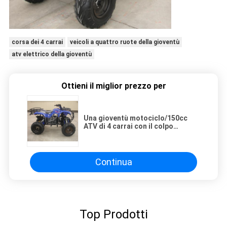
corsa dei 4 carrai
veicoli a quattro ruote della gioventù
atv elettrico della gioventù
Ottieni il miglior prezzo per
Una gioventù motociclo/150cc
ATV di 4 carrai con il colpo
quattro ed il singolo cilindro
Continua
Top Prodotti