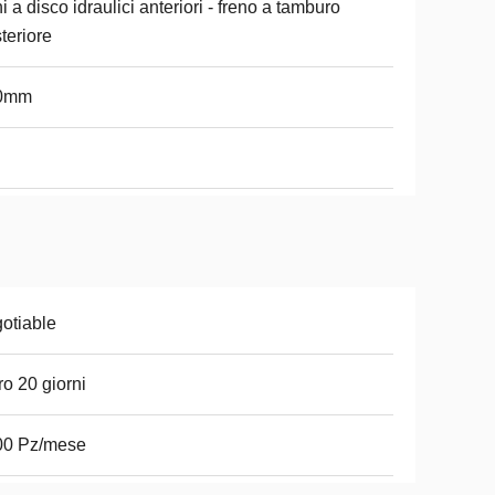
ni a disco idraulici anteriori - freno a tamburo
teriore
0mm
otiable
ro 20 giorni
00 Pz/mese