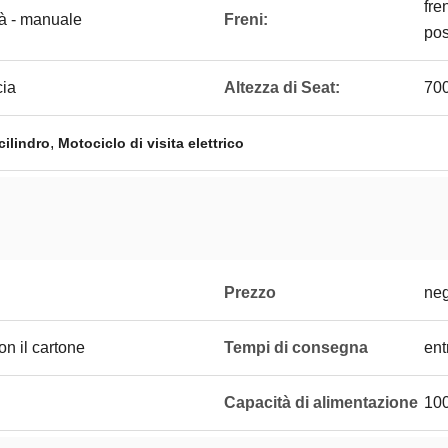
fre
tà - manuale
Freni:
pos
cia
Altezza di Seat:
70
,
cilindro
Motociclo di visita elettrico
Prezzo
neg
on il cartone
Tempi di consegna
ent
Capacità di alimentazione
10