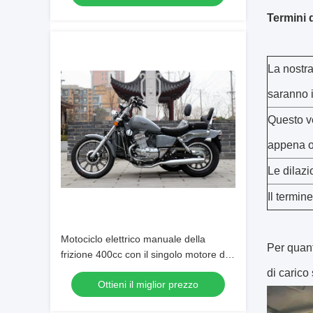
Termini 
La nostra
saranno i
Questo ve
appena o
Le dilazi
Il termin
Motociclo elettrico manuale della
Per quant
frizione 400cc con il singolo motore del
cilindro del sidecar
di carico 
Ottieni il miglior prezzo