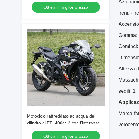
automatico raffreddato ad aria 150cc
Azioname
Ottieni il miglior prezzo
freni: - f
Accensio
Gomma: par
Cominci: 
Dimension
Altezza 
Massachu
sedili: 1
Applicaz
Marca fa
Motociclo raffreddato ad acqua del
cilindro di EFI 400cc 2 con l'interasse di
velocemen
1430mm
Ottieni il miglior prezzo