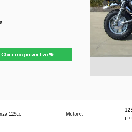
za
Chiedi un preventivo
125
enza 125cc
Motore:
pot