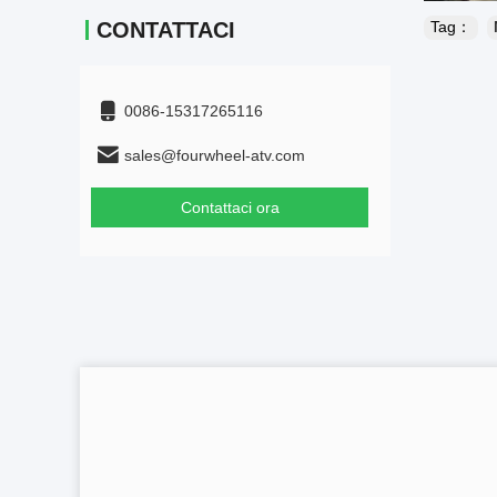
CONTATTACI
Tag：
0086-15317265116
sales@fourwheel-atv.com
Contattaci ora