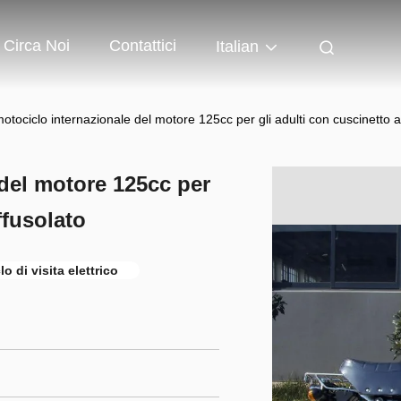
Circa Noi
Contattici
Italian
tociclo internazionale del motore 125cc per gli adulti con cuscinetto a r
del motore 125cc per
ffusolato
o di visita elettrico