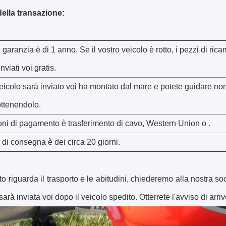
della transazione:
 garanzia è di 1 anno. Se il vostro veicolo è rotto, i pezzi di ric
nviati voi gratis.
icolo sarà inviato voi ha montato dal mare e potete guidare no
ttenendolo.
oni di pagamento è trasferimento di cavo, Western Union o .
e di consegna è dei circa 20 giorni.
o riguarda il trasporto e le abitudini, chiederemo alla nostra socie
sarà inviata voi dopo il veicolo spedito. Otterrete l'avviso di arriv