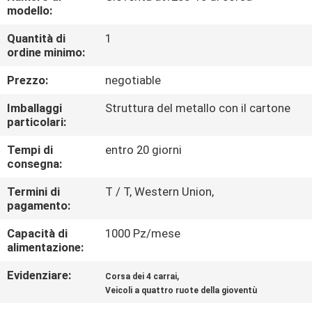
CONTROLLO
modello:
DI
Quantità di
1
ordine minimo:
QUALITÀ
Prezzo:
negotiable
CONTATTICI
Imballaggi
Struttura del metallo con il cartone
particolari:
RICHIEDA
Tempi di
entro 20 giorni
consegna:
UNA
CITAZIONE
Termini di
T / T, Western Union,
pagamento:
Capacità di
1000 Pz/mese
MAPPA
alimentazione:
DEL
Evidenziare:
,
Corsa dei 4 carrai
SITO
Veicoli a quattro ruote della gioventù