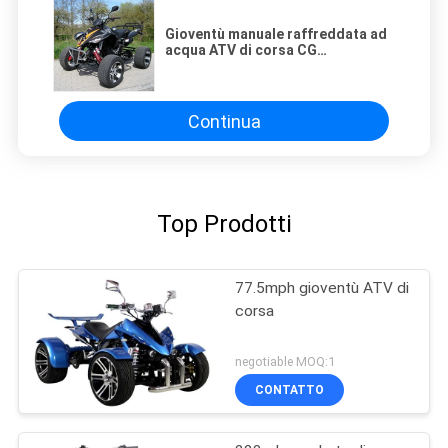
Gioventù manuale raffreddata ad
acqua ATV di corsa CG
250cc/veicoli a quattro ruote
della frizione di Off Road
Continua
Top Prodotti
77.5mph gioventù ATV di
corsa
negotiable MOQ:1
CONTATTO