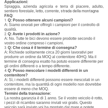
Applicazioni:
Spiaggia, azienda agricola e terra di piacere, adulto,
strada della montagna
sentiero forestale, letto, corrente,
FAQ
:
Q: Posso ottenere alcuni campioni?
1.
A: Siamo onorati per offrirgli i campioni per il controllo di
qualità.
Q: Avete i prodotti in azione?
2.
A: No. Tutte le bici devono essere prodotte secondo il
vostro ordine compreso i campioni.
Q: Che cosa è il termine di consegna?
3.
A: Richiede solitamente circa 20 giorni lavorativi per
produrre un ordine da MOQ al contenitore 40HQ. Ma il
termine di consegna esatto ha potuto essere differente per
gli ordini differenti o a tempo differente.
Q: Posso mescolare i modelli differenti in un
4.
contenitore?
A: Sì, i modelli differenti possono essere mescolati in un
contenitore, ma la quantità di ogni modello non dovrebbe
essere di meno che MOQ.
Termini della transazione:
La nostra garanzia è di 1 anno. Se il vostro veicolo è rotto,
i pezzi di ricambio saranno inviati voi gratis. Questo
veicolo sarà inviato voi ha montato dal mare e potete