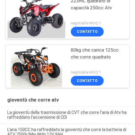
223mL quadrato di
capacità 250cc Atv
negotiable MOQ:1
CONTATTO
80kg che carica 125cc
che corre quadrato
negotiable MOQ:1
CONTATTO
gioventù che corre atv
La gioventù della trasmissione di CVT che corre l'aria di Atv ha
raffreddato l'accensione di CDI
L'aria 150CC ha raffreddato la gioventù che corre la batteria di
ATV 7500r/Min With 12V 9AH