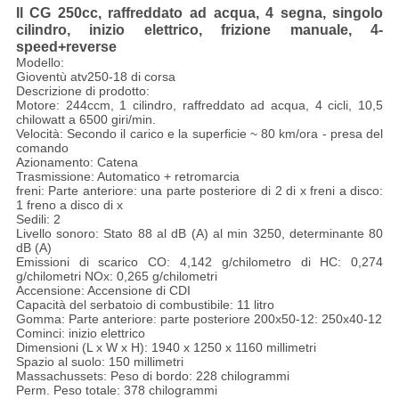
Il CG 250cc, raffreddato ad acqua, 4 segna, singolo
cilindro, inizio elettrico, frizione manuale, 4-
speed+reverse
Modello:
Gioventù atv250-18 di corsa
Descrizione di prodotto:
Motore: 244ccm, 1 cilindro, raffreddato ad acqua, 4 cicli, 10,5
chilowatt a 6500 giri/min.
Velocità: Secondo il carico e la superficie ~ 80 km/ora - presa del
comando
Azionamento: Catena
Trasmissione: Automatico + retromarcia
freni: Parte anteriore: una parte posteriore di 2 di x freni a disco:
1 freno a disco di x
Sedili: 2
Livello sonoro: Stato 88 al dB (A) al min 3250, determinante 80
dB (A)
Emissioni di scarico CO: 4,142 g/chilometro di HC: 0,274
g/chilometri NOx: 0,265 g/chilometri
Accensione: Accensione di CDI
Capacità del serbatoio di combustibile: 11 litro
Gomma: Parte anteriore: parte posteriore 200x50-12: 250x40-12
Cominci: inizio elettrico
Dimensioni (L x W x H): 1940 x 1250 x 1160 millimetri
Spazio al suolo: 150 millimetri
Massachussets: Peso di bordo: 228 chilogrammi
Perm. Peso totale: 378 chilogrammi