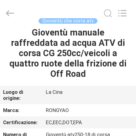
2026
Shanghai
Rongyao
Vehicle
Co.,Ltd.
Gioventù che corre atv
All
Rights
Gioventù manuale
CASA
Reserved.
raffreddata ad acqua ATV di
PRODOTTI
corsa CG 250cc/veicoli a
quattro ruote della frizione di
CIRCA
Off Road
NOI
Luogo di
La Cina
origine:
GIRO
DELLA
Marca:
RONGYAO
FABBRICA
Certificazione:
EC,EEC,DOT,EPA
Numero di
Gioventù atv250-18 di corsa