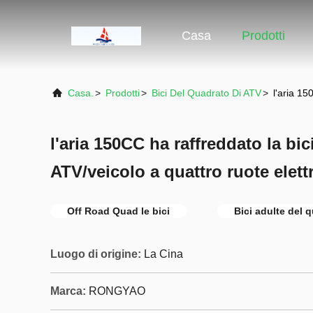
Casa
Prodotti
Casa.
>
Prodotti
>
Bici Del Quadrato Di ATV
>
l'aria 15
l'aria 150CC ha raffreddato la bic
ATV/veicolo a quattro ruote elettr
Off Road Quad le bici
Bici adulte del 
Luogo di origine:
La Cina
Marca:
RONGYAO