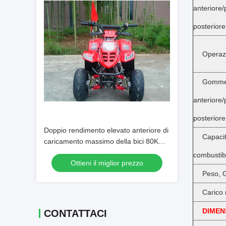
anteriore/
posteriore
Operazi
Gomm
anteriore/
posteriore
Doppio rendimento elevato anteriore di
Capac
caricamento massimo della bici 80KG
del quadrato del braccio 70cc ATV
combustib
Ottieni il miglior prezzo
dell'oscillazione
Peso, 
Carico
DIMEN
CONTATTACI