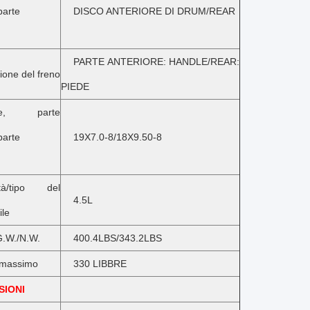
parte
DISCO ANTERIORE DI DRUM/REAR
PARTE ANTERIORE: HANDLE/REAR:
one del freno
PIEDE
e, parte
parte
19X7.0-8/18X9.50-8
ità/tipo del
4.5L
ile
G.W./N.W.
400.4LBS/343.2LBS
 massimo
330 LIBBRE
SIONI