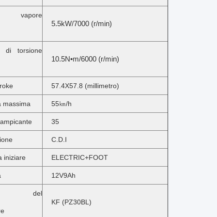
lli vapore
5.5kW/7000 (r/min)
 di torsione
10.5N•m/6000 (r/min)
troke
57.4X57.8 (millimetro)
tà massima
55㎞/h
 rampicante
35
ione
C.D.I
 iniziare
ELECTRIC+FOOT
a
12V9Ah
ca del
KF (PZ30BL)
re