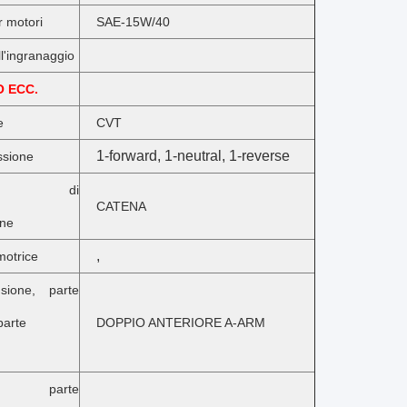
r motori
SAE-15W/40
ll'ingranaggio
O ECC.
e
CVT
1-forward, 1-neutral, 1-reverse
ssione
ero di
CATENA
one
,
motrice
sione, parte
parte
DOPPIO ANTERIORE A-ARM
i, parte