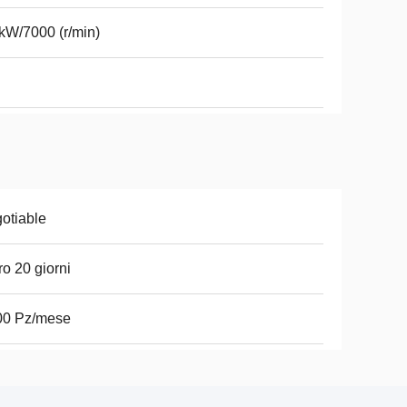
kW/7000 (r/min)
otiable
ro 20 giorni
00 Pz/mese