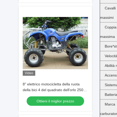
Cava
massimi
Coppia
massima
Bore*s
Veloci
Abilità
Video
Accens
8" elettrico motocicletta della ruota
Sistema
della bici 4 del quadrato dell'orlo 250cc
Batteri
ATV con la frizione manuale
Ottieni il miglior prezzo
Mar
carburato