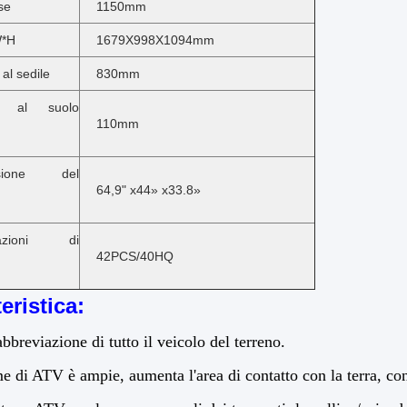
se
1150mm
W*H
1679X998X1094mm
 al sedile
830mm
o al suolo
110mm
nsione del
64,9" x44» x33.8»
mazioni di
42PCS/40HQ
eristica:
bbreviazione di tutto il veicolo del terreno.
 di ATV è ampie, aumenta l'area di contatto con la terra, con