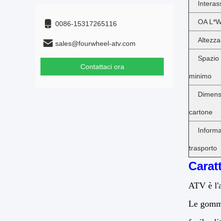
Interas
OA L*
0086-15317265116
Altezza
sales@fourwheel-atv.com
Spazi
Contattaci ora
minimo
Dime
cartone
Infor
trasporto
Caratt
ATV è l'a
Le gomme