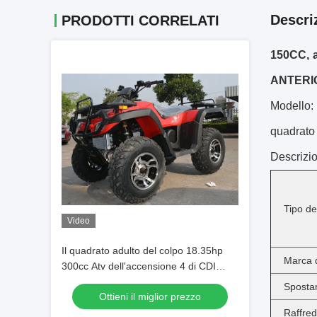
Descri
PRODOTTI CORRELATI
150CC, 
ANTERI
Modello:
quadrato 
Descrizio
Tipo de
Video
Il quadrato adulto del colpo 18.35hp
Marca 
300cc Atv dell'accensione 4 di CDI
Bikes 4x4 65km/H
Sposta
Ottieni il miglior prezzo
Raffre