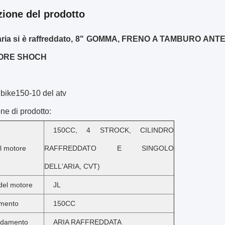
zione del prodotto
aria si è raffreddato, 8" GOMMA, FRENO A TAMBURO A
ORE SHOCH
bike150-10 del atv
ne di prodotto:
150CC, 4 STROCK, CILINDRO
l motore
RAFFREDDATO E SINGOLO
DELL'ARIA, CVT)
del motore
JL
mento
150CC
ddamento
ARIA RAFFREDDATA