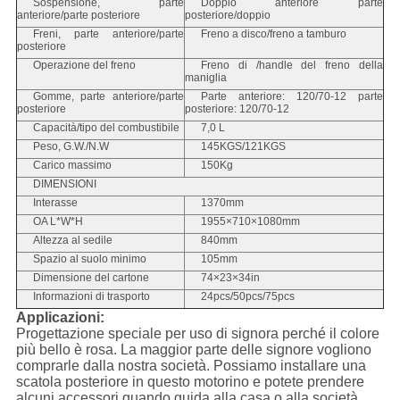
Sospensione, parte
Doppio anteriore parte
anteriore/parte posteriore
posteriore/doppio
Freni, parte anteriore/parte
Freno a disco/freno a tamburo
posteriore
Operazione del freno
Freno di /handle del freno della
maniglia
Gomme, parte anteriore/parte
Parte anteriore: 120/70-12 parte
posteriore
posteriore: 120/70-12
Capacità/tipo del combustibile
7,0 L
Peso, G.W./N.W
145KGS/121KGS
Carico massimo
150Kg
DIMENSIONI
Interasse
1370mm
OA L*W*H
1955×710×1080mm
Altezza al sedile
840mm
Spazio al suolo minimo
105mm
Dimensione del cartone
74×23×34in
Informazioni di trasporto
24pcs/50pcs/75pcs
Applicazioni:
Progettazione speciale per uso di signora perché il colore
più bello è rosa. La maggior parte delle signore vogliono
comprarle dalla nostra società. Possiamo installare una
scatola posteriore in questo motorino e potete prendere
alcuni accessori quando guida alla casa o alla società.