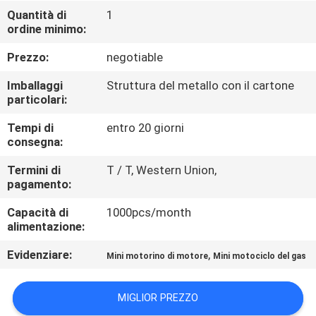
CONTROLLO
Quantità di
1
ordine minimo:
DI
QUALITÀ
Prezzo:
negotiable
Imballaggi
Struttura del metallo con il cartone
CONTATTICI
particolari:
Tempi di
entro 20 giorni
consegna:
RICHIEDA
UNA
Termini di
T / T, Western Union,
pagamento:
CITAZIONE
Capacità di
1000pcs/month
alimentazione:
MAPPA
Evidenziare:
,
Mini motorino di motore
Mini motociclo del gas
DEL
SITO
MIGLIOR PREZZO