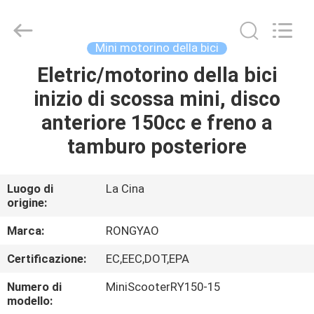
2026
Shanghai
Rongyao
Vehicle
Co.,Ltd.
Mini motorino della bici
All
Rights
Eletric/motorino della bici
CASA
Reserved.
inizio di scossa mini, disco
PRODOTTI
anteriore 150cc e freno a
tamburo posteriore
CIRCA
NOI
Luogo di
La Cina
origine:
GIRO
Marca:
RONGYAO
DELLA
Certificazione:
EC,EEC,DOT,EPA
FABBRICA
Numero di
MiniScooterRY150-15
modello: