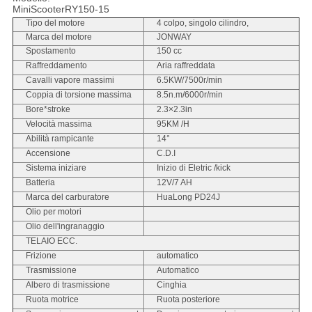
MiniScooterRY150-15
Tipo del motore
4 colpo, singolo cilindro,
Marca del motore
JONWAY
Spostamento
150 cc
Raffreddamento
Aria raffreddata
Cavalli vapore massimi
6.5KW/7500r/min
Coppia di torsione massima
8.5n.m/6000r/min
Bore*stroke
2.3×2.3in
Velocità massima
95KM /H
Abilità rampicante
14°
Accensione
C.D.I
Sistema iniziare
Inizio di Eletric /kick
Batteria
12V/7 AH
Marca del carburatore
HuaLong PD24J
Olio per motori
Olio dell'ingranaggio
TELAIO ECC.
Frizione
automatico
Trasmissione
Automatico
Albero di trasmissione
Cinghia
Ruota motrice
Ruota posteriore